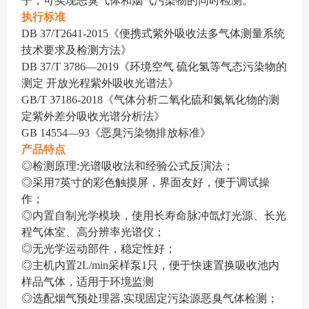
子，可实现恶臭气体和烟气污染物的同时检测
。
执行标准
DB
37/T2641-2015《
便携式紫外吸收法多气体测量系统
技术要求及检测方法》
DB
37
/
T 3786—2019《环境空气 硫化氢等气态污染物的
测定 开放光程紫外吸收光谱法》
GB/T
37186-2018《
气体分析二氧化硫和氮氧化物的测
定紫外差分吸收光谱分析法》
GB
14554—93《恶臭污染物排放标准》
产品特点
◎检测原理:光谱吸收法和经验公式反演法；
◎采用
7
英寸的彩色触摸屏，界面友好，便于调试操
作
；
◎
内置自制光学模块
，
使用长寿命脉冲
氙
灯光源、长光
程气体室、高分辨率光谱仪；
◎
无光学运动部件
，
稳定性好；
◎主机内置2L/min采样泵1只，便于快速置换吸收池内
样品气体，适用于环境监测
◎选
配烟气预处理器
,实现固定污染源恶臭气体检测
；