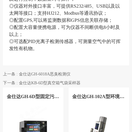
◎仪器对外接口丰富，可提供RS232/485、USB以及以
太网等接口；支持HJ212、Modbus等通讯协议；
◎
配置
GPS,可以将监测数据和GPS信息关联存储
；
◎
配置大容量便携电源，可为仪器不间断供电
8小时及
以上
；
◎可选配
PID光离子检测传感器，可测量空气中的可挥
发性有机物。
上一条 : 金仕达GH-6018A恶臭检测仪
下一条 : 金仕达KB-6D型真空箱气袋采样器
金仕达GH-6D型固定污染源挥发性有机物采样器
金仕达GH-102A型环境x、γ剂量率仪