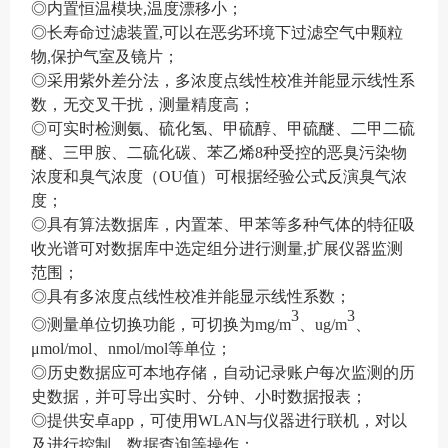
◎
内置恒温模块
,温度漂移小
；
◎
长寿命过滤装置
,
可以
在恶劣环境下
过滤空气中颗粒
物
,
保护气室及镜片；
◎采用紫外差分法，
多浓度点线性校准并能显示线性系
数，无交叉干扰，测量精度高；
◎
可实时检测氨、硫化氢、甲硫醇、甲硫醚、二甲二硫
醚、三甲胺、二硫化碳、苯乙烯
8种受控的恶臭污染物
浓度和臭气浓度（OU值）
可根据经验公式反演臭气浓
度；
◎具有
算法数据库
，
内置苯、甲苯等多种气体的特征吸
收光谱可对数据库中选定组分进行测量
,扩展仪器监测
范围；
◎具有
多浓度点线性校准并能显示线性系数
；
3
3
◎
测量单位切换功能，可切换为
mg/m
、
u
g/m
、
μmol/mol、nmol/mol等单位；
◎
历史数据应可本地存储，自动记录账户每次监测的历
史数据，并可导出实时、分钟、小时数据报表；
◎
提供安卓
app
，
可使用
WLAN与仪器进行联机，对以
及进行控制，数据查询等操作；