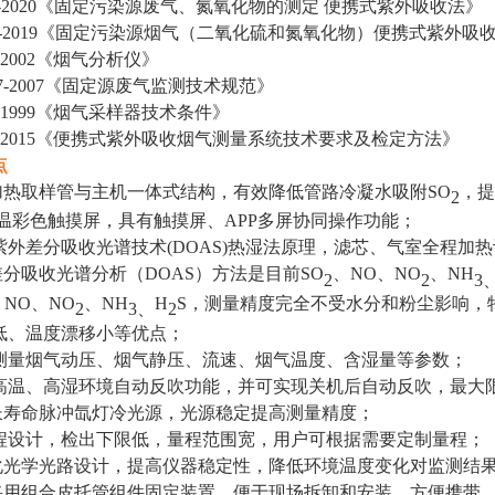
132-2020《固定污染源废气、氮氧化物的测定 便携式紫外吸收法》
45-2019《固定污染源烟气（二氧化硫和氮氧化物）便携式紫外
68-2002《烟气分析仪》
 397-2007《固定源废气监测技术规范》
7-1999《烟气采样器技术条件》
 44-2015《便携式紫外吸收烟气测量系统技术要求及检定方法》
点
加热取样管与主机一体式结构，有效降低管路冷凝水吸附
SO
，提
2
温彩色触摸屏，具有触摸屏、APP多屏协同操作功能；
紫外差分吸收光谱技术
(DOAS)热湿法原理，滤芯、气室全程加
差分吸收光谱分析（
DOAS）方法是目前SO
、
NO、NO
、
NH
2
2
3
、
NO、NO
、
NH
H
S
，测量精度完全不受水分和粉尘影响，
2
3
、
2
低、温度漂移小等优点；
测量烟气动压、烟气静压、流速、烟气温度、含湿量等参数
；
高温、高湿环境自动反吹功能，并可实现关机后自动反吹，最大
长寿命脉冲氙灯冷光源，光源稳定提高测量精度；
程设计，检出下限低，量程范围宽，用户可根据需要定制量程；
化光学光路设计，提高仪器稳定性，降低环境温度变化对监测结
采用组合皮托管组件固定装置，便于现场拆卸和安装，方便携带