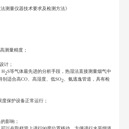
吸收法测量仪器技术要求及检测方法》
高测量精度；
热设计；
H
S
等气体最先进的分析手段，热湿法直接测量烟气中
、
2
特别适合高
CO、高湿度、低SO
、氨逃逸管道，具有检
2
限度保护设备正常运行；
果的影响；
。可以在取样管上进行
90度位置移动，方便进行水平烟道