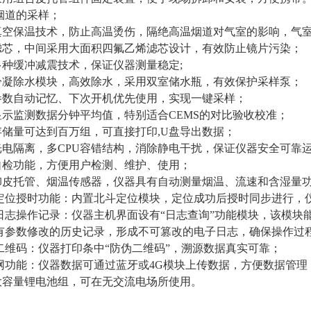
烟道的采样；
真空保温技术，防止高温烫伤，隔绝高温烟道对气室的影响，气
滤芯，中间采用大面积四氟乙烯滤芯设计，有效防止镜片污染；
多种缓冲减震技术，保证仪器测量稳定
;
冷凝除水模块，高效除水，采用双室储水瓶，有效保护采样泵；
参数自动记忆、下次开机优先使用，实现一键采样；
显示监测数据分钟平均值，特别适合
CEMS的对比验收校准；
存储量可达到百万组，可直接打印
,U盘导出数据；
光电隔离，多
CPU容错结构，消除静电干扰，保证仪器安全可靠
自检功能，方便用户检测、维护、使用；
卸皮托管、烟温传感器，仪器具有自动测量烟温、流速和含湿量
定位授时功能：内置北斗定位模块，定位成功后授时同步进行，
日志操作记录：仪器主机界面设有“日志查询”功能模块，该模块
有参数修改的历史记录，形成不可篡改的电子日志，确保操作过
二维码：仪器打印条中“防伪二维码”，溯源数据真实可靠；
网功能：仪器数据可通过蓝牙或4G模块上传数据，方便数据管理
大容量锂电池组，可在无交流电场
所
使用。