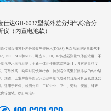
金仕达GH-6037型紫外差分烟气综合分
析仪（内置电池款）
用途仪器采用紫外差分吸收光谱技术(DOAS) 热湿法原理测量烟气中
S02、NO、NO2和NH3，可选02、C0、02传感器测量气体的浓度，不
受烟气中水蒸气影响，全新一体化便携式结构设计，具有测量精度
高、可靠性高、响应时间快等特点，特别适合高湿低硫排放的各种锅
炉、烟道、工业炉案等固定污染源中烟气成分的现场分析及氨逃逸监
测。适用于环保、检测公司、工矿企业、卫生、劳动、安监、科研、
教育等领域。执行标准G