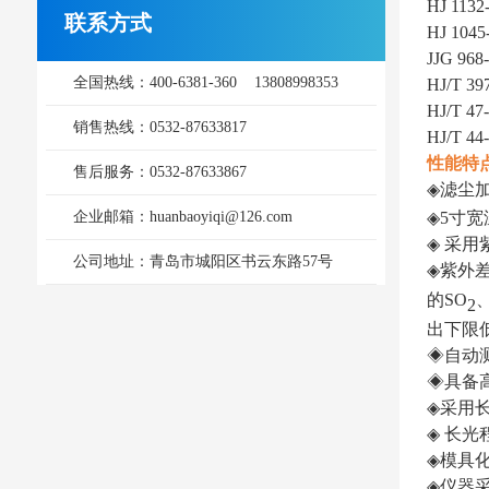
HJ 1
联系方式
HJ
10
JJG 9
全国热线：400-6381-360 13808998353
HJ/T
HJ/T
4
销售热线：0532-87633817
HJ/T
性能特
售后服务：0532-87633867
◈
滤尘
企业邮箱：huanbaoyiqi@126.com
◈
5寸宽
◈
采用
公司地址：青岛市城阳区书云东路57号
◈
紫外
的
SO
2
出下限
◈
自动
◈
具备
◈
采用
◈
长光
◈
模具
◈
仪器