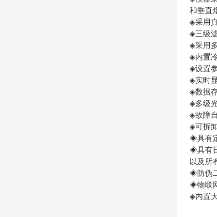
和垂直
◈
采用
◈
三级
◈
采用
◈
内置
◈
设置
◈
实时
◈
数据
◈
多级
◈
故障
◈
可拆
◈具有
◈具有
以及所
◈防伪
◈物联
◈
内置