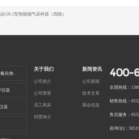
金仕达GH-2型智能烟气采样器（四路）
400-
关于我们
新闻资讯
VOCs、SVOCs、恶臭、氟化物、非甲烷总烃采样仪器、油烟直读仪器
公司简介
公司新闻
全国热线：13808
样仪器
公司荣誉
技术文章
销售热线：0532-
员工风采
展会信息
仪器
售后服务：0532-
招贤纳士
咨询QQ：50519