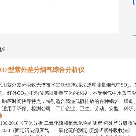
述
6037型紫外差分烟气综合分析仪
采用紫外差分吸收光谱技术
(DOAS)热湿法原理测量烟气中SO
、
2
选)、红外CO
(可选)传感器测量气体的浓度，不受烟气中水蒸气
2
、响应时间快等特点，特别适合高湿低硫排放的各种锅炉、烟道
。适用于环保、检测公司、工矿企业、卫生、劳动、安监、科研
准
186-2018
《
气体分析
二氧化硫和氮氧化物的测定
紫外差分吸收
131-2020《固定污染源废气、二氧化硫的测定 便携式紫外吸收法》