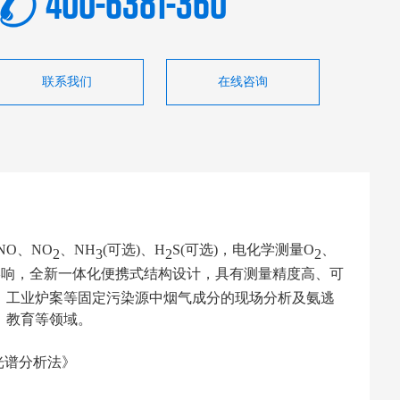
400-6381-360
联系我们
在线咨询
NO、NO
、
NH
(可选)、H
S(可选)，电化学测量O
、
2
3
2
2
影响，全新一体化便携式结构设计，具有测量精度高、可
、工业炉案等固定污染源中烟气成分的现场分析及氨逃
、教育等领域。
光谱分析法
》