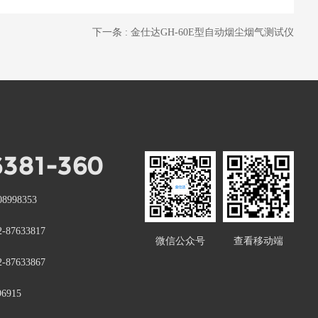
下一条 : 金仕达GH-60E型自动烟尘烟气测试仪
6381-360
998353
87633817
微信公众号
查看移动端
87633867
6915