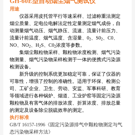
GH-60E型自动烟尘烟气测试仪
用途
仪器采用皮托管平行等速采样、过滤称重法测定
烟尘质量、定电位电解法定性定量测定烟气成份，自
动测量烟气动压、烟气静压、流速、流量计前压力、
流量计前温度、烟气温度、含湿量、0
、S0
、C0、
2
2
NO、NO
、H
S、C0
浓度等参数。
2
2
2
集烟尘颗粒物采样、颗粒物浓度检测、烟气污染
物测量、烟气污染物采样检测于一体的便携式污染源
检测设备。
新升级的控制系统更加稳定可靠，保证了仪器的
可靠性，增强了控制的准确性。适用于环保、检测公
司、工矿企业、卫生、劳动、安监、军事科研、教育
等领域进行各种锅炉、烟道、工业炉窑等固定污染源
颗粒物及有害气体的排放浓度、折算浓度、排放总量
的测定及设备除尘脱硫效率的测定。
执行标准
GB/T 16157-1996
《固定污染源排气中颗粒物测定与气
态污染物采样方法》