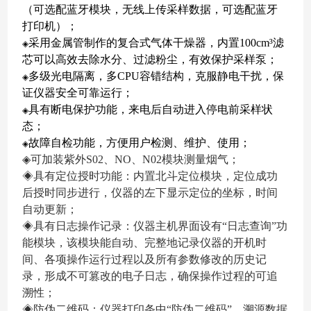
（可选配蓝牙模块，无线上传采样数据，可选配蓝牙
打印机）；
采用金属管制作的复合式气体干燥器，内置100cm³滤
◈
芯可以高效去除水分、过滤粉尘，有效保护采样泵；
多级光电隔离，多CPU容错结构，克服静电干扰，保
◈
证仪器安全可靠运行；
具有断电保护功能，来电后自动进入停电前采样状
◈
态；
故障自检功能，方便用户检测、维护、使用；
◈
◈
可加装紫外
S02、NO、N02模块测量烟气
；
◈具有定位授时功能：内置北斗定位模块，定位成功
后授时同步进行，仪器的左下显示定位的坐标，时间
自动更新；
◈具有日志操作记录：仪器主机界面设有“日志查询”功
能模块，该模块能自动、完整地记录仪器的开机时
间、各项操作运行过程以及所有参数修改的历史记
录，形成不可篡改的电子日志，确保操作过程的可追
溯性；
◈防伪二维码：仪器打印条中“防伪二维码”，溯源数据