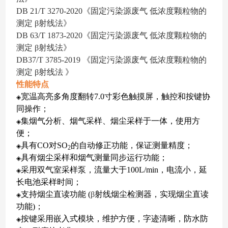
DB 21/T 3270-2020
《固定污染源废气 低浓度颗粒物的
测定 β射线法》
DB 63/T 1873-2020
《固定污染源废气 低浓度颗粒物的
测定 β射线法》
DB37/T 3785-2019
《固定污染源废气 低浓度颗粒物的
测定 β射线法 》
性能特点
宽温高亮多角度翻转7.0寸彩色触摸屏，触控和按键协
◈
同操作；
集烟气分析、烟气采样、烟尘采样于一体，使用方
◈
便；
具有CO对SO
的自动修正功能，保证测量精度；
◈
2
具有烟尘采样和烟气测量同步运行功能；
◈
采用双气室采样泵，流量大于100L/min，电流小，延
◈
长电池采样时间；
支持烟尘直读功能 (
β
射线烟尘检测器，实现烟尘直读
◈
功能)；
按键采用嵌入式模块，维护方便，字迹清晰，防水防
◈