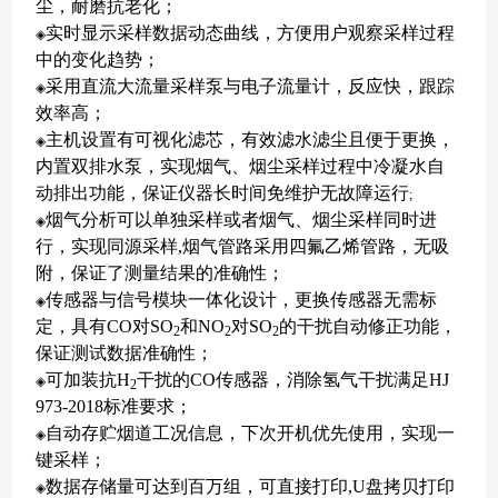
尘，耐磨抗老化；
实时显示采样数据动态曲线，方便用户观察采样过程
◈
中的变化趋势；
采用直流大流量采样泵与电子流量计，反应快，跟踪
◈
效率高；
主机设置有可视化滤芯，有效滤水滤尘且便于更换，
◈
内置双排水泵，实现烟气、烟尘采样过程中冷凝水自
动排出功能，保证仪器长时间免维护无故障运行
;
烟气分析可以单独采样或者烟气、烟尘采样同时进
◈
行，实现同源采样,烟气管路采用四氟乙烯管路，无吸
附，保证了测量结果的准确性；
传感器与信号模块一体化设计，更换传感器无需标
◈
定，具有CO对SO
和NO
对SO
的干扰自动修正功能，
2
2
2
保证测试数据准确性；
可加装抗H
干扰的CO传感器，消除氢气干扰满足HJ
◈
2
973-2018标准要求；
自动存贮烟道工况信息，下次开机优先使用，实现一
◈
键采样；
数据存储量可达到百万组，可直接打印,U盘拷贝打印
◈